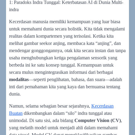
1: Paradoks Indra Tunggal: Keterbatasan AI di Dunia Multi-
indra
Kecerdasan manusia memiliki kemampuan yang luar biasa
untuk memahami dunia secara holistik. Kita tidak mengalami
realitas dalam kompartemen yang terisolasi. Ketika kita
melihat gambar seekor anjing, membaca kata “anjing”, dan
mendengar gonggongannya, otak kita secara instan dan tanpa
usaha menghubungkan ketiga pengalaman sensorik yang
berbeda ini ke satu konsep tunggal. Kemampuan untuk
secara mulus mengintegrasikan informasi dari berbagai
modalitas
—seperti penglihatan, bahasa, dan suara—adalah
inti dari pemahaman kita yang kaya dan bernuansa tentang
dunia.
Namun, selama sebagian besar sejarahnya,
Kecerdasan
Buatan
dikembangkan dalam “silo” indra tunggal atau
unimodal. Di satu sisi, ada bidang
Computer Vision (CV)
,
yang melatih model untuk menjadi ahli dalam memahami
data visual. Model CV dapat mengklasifikasikan gambar,