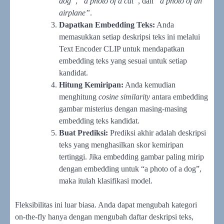
dog”
,
“a photo of a cat”
, dan
“a photo of an
airplane”
.
Dapatkan Embedding Teks:
Anda
memasukkan setiap deskripsi teks ini melalui
Text Encoder CLIP untuk mendapatkan
embedding teks yang sesuai untuk setiap
kandidat.
Hitung Kemiripan:
Anda kemudian
menghitung
cosine similarity
antara embedding
gambar misterius dengan masing-masing
embedding teks kandidat.
Buat Prediksi:
Prediksi akhir adalah deskripsi
teks yang menghasilkan skor kemiripan
tertinggi. Jika embedding gambar paling mirip
dengan embedding untuk “a photo of a dog”,
maka itulah klasifikasi model.
Fleksibilitas ini luar biasa. Anda dapat mengubah kategori
on-the-fly hanya dengan mengubah daftar deskripsi teks,