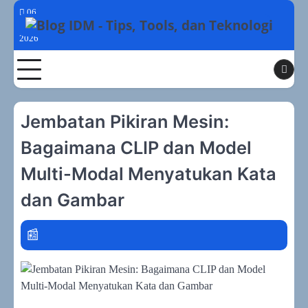
Skip
06
to
Agustus
2026
content
Toggle
Jembatan Pikiran Mesin:
Bagaimana CLIP dan Model
Multi-Modal Menyatukan Kata
dan Gambar