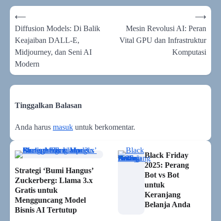
Navigasi
⟵
⟶
pos
Diffusion Models: Di Balik
Mesin Revolusi AI: Peran
Keajaiban DALL-E,
Vital GPU dan Infrastruktur
Midjourney, dan Seni AI
Komputasi
Modern
Tinggalkan Balasan
Anda harus
masuk
untuk berkomentar.
Black Friday
2025: Perang
Strategi ‘Bumi Hangus’
Bot vs Bot
Zuckerberg: Llama 3.x
untuk
Gratis untuk
Keranjang
Mengguncang Model
Belanja Anda
Bisnis AI Tertutup