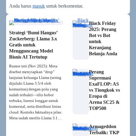
Anda harus
masuk
untuk berkomentar.
Black Friday
2025: Perang
Strategi ‘Bumi Hangus’
Bot vs Bot
Zuckerberg: Llama 3.x
untuk
Gratis untuk
Keranjang
Mengguncang Model
Belanja Anda
Bisnis AI Tertutup
Rumor inti (Nov 2025): Meta
Perang
disebut menyiapkan “drop”
lanjutan keluarga Llama (sering
Supremasi
dijuluki Llama 3.5/4 oleh
ExaFLOP: AS
komunitas) dengan pola yang
vs Tiongkok vs
sudah terbukti—rilis bobot
Eropa di
terbuka, lisensi longgar untuk
Arena SC25 &
komersial, serta distribusi lintas
TOP500
cloud. Konteks faktualnya jelas:
Meta sudah merilis Llama 3.1…
Armageddon
Terbalik: TKP