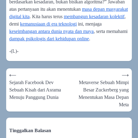
berdasarkan kesadaran, bukan bisikan algoritma?” Jawaban
atas pertanyaan itu akan menentukan
masa depan masyarakat
digital kita
. Kita harus terus
membangun kesadaran kolektif
,
demi
kemanusiaan di era teknologi
ini, menjaga
keseimbangan antara dunia nyata dan maya
, serta memahami
dampak psikologis dari kehidupan online
.
-(L)-
Navigasi
⟵
⟶
pos
Sejarah Facebook Dev
Metaverse Sebuah Mimpi
Sebuah Kisah dari Asrama
Besar Zuckerberg yang
Menuju Panggung Dunia
Menentukan Masa Depan
Meta
Tinggalkan Balasan