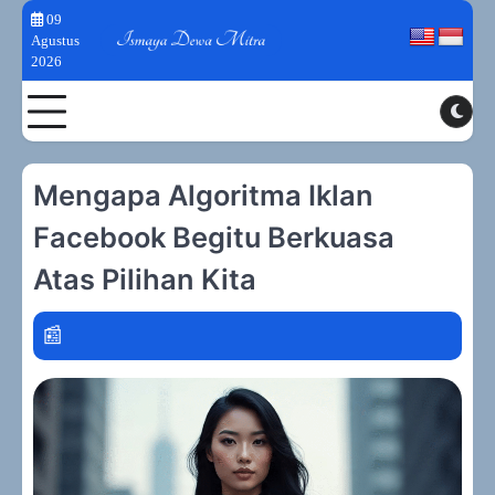
Skip
09
to
Agustus
2026
content
Toggle
Mengapa Algoritma Iklan
Facebook Begitu Berkuasa
Atas Pilihan Kita