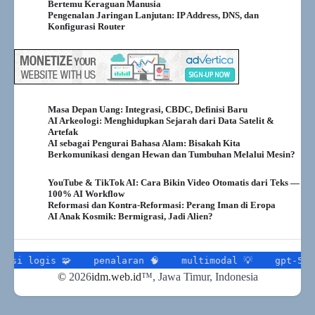
Bertemu Keraguan Manusia
Pengenalan Jaringan Lanjutan: IP Address, DNS, dan
Konfigurasi Router
Masa Depan Uang: Integrasi, CBDC, Definisi Baru
AI Arkeologi: Menghidupkan Sejarah dari Data Satelit &
Artefak
AI sebagai Pengurai Bahasa Alam: Bisakah Kita
Berkomunikasi dengan Hewan dan Tumbuhan Melalui Mesin?
YouTube & TikTok AI: Cara Bikin Video Otomatis dari Teks —
100% AI Workflow
Reformasi dan Kontra-Reformasi: Perang Iman di Eropa
AI Anak Kosmik: Bermigrasi, Jadi Alien?
gis 🧩
penalaran 🧠
multimodal 💡
gpt-5 📷
tr
©
2026
idm.web.id
™
, Jawa Timur, Indonesia