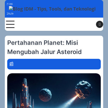
Skip
06
to
Agustus
2026
content
Toggle
Pertahanan Planet: Misi
Mengubah Jalur Asteroid
discl