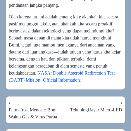
pendanaan jangka panjang.
Oleh karena itu, ini adalah tentang kita: akankah kita secara
pasif menunggu takdir, atau akankah kita secara proaktif
berinvestasi dalam teknologi yang dapat melindungi kita?
Sebuah masa depan di mana kita tidak hanya menghuni
Bumi, tetapi juga mampu menjaganya dari ancaman yang
datang dari luar angkasa—itulah tujuan yang harus kita kejar
bersama, dengan hati dan pikiran terbuka, demi
kelangsungan peradaban di alam semesta yang penuh
ketidakpastian.
NASA: Double Asteroid Redirection Test
(DART) Mission (Official Information)
Navigasi
⟵
⟶
pos
Permafrost Mencair: Bom
Teknologi layar Micro-LED
Waktu Gas & Virus Purba