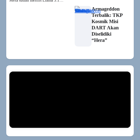
Meta sudah merilis Llama 3.1…
Armageddon
Terbalik: TKP
Kosmik Misi
DART Akan
Diselidiki
“Hera”