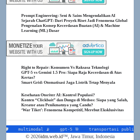
Prompt Engineering: Seni & Sains Mengendalikan AI
Sejarah ChatGPT: Dari Proyek Riset Jadi Fenomena Global
Pengenalan Konsep Kecerdasan Buatan (AI) & Machine
Learning (ML) Dasar
Right to Repair: Konsumen Vs Raksasa Teknologi
GPT-5 vs Gemini 1.5 Pro: Siapa Raja Kecerdasan di Atas
Kertas?
Smart Grid: Otomatisasi Jaga Listrik Tetap Menyala
Kesehatan Otoriter AI: Kontrol Populasi?
Konten “Clickbait” dan Dungu di Medsos: Siapa yang Salah,
Kreator atau Penikmatnya yang Candu?
‘War Tiket’: Fenomena Kompetitif, Merebut Eksklusivitas
imodal 📡
gpt-5 🎯
transportasi publik 🧠
transp
©
2026
idm.web.id
™
, Jawa Timur, Indonesia