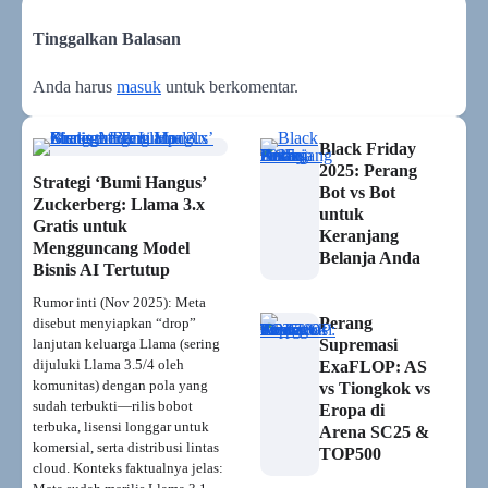
Tinggalkan Balasan
Anda harus
masuk
untuk berkomentar.
Black Friday
2025: Perang
Strategi ‘Bumi Hangus’
Bot vs Bot
Zuckerberg: Llama 3.x
untuk
Gratis untuk
Keranjang
Mengguncang Model
Belanja Anda
Bisnis AI Tertutup
Rumor inti (Nov 2025): Meta
Perang
disebut menyiapkan “drop”
lanjutan keluarga Llama (sering
Supremasi
dijuluki Llama 3.5/4 oleh
ExaFLOP: AS
komunitas) dengan pola yang
vs Tiongkok vs
sudah terbukti—rilis bobot
Eropa di
terbuka, lisensi longgar untuk
Arena SC25 &
komersial, serta distribusi lintas
TOP500
cloud. Konteks faktualnya jelas: