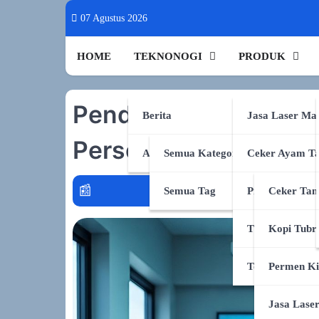
Skip
07 Agustus 2026
to
content
HOME
TEKNONOGI
PRODUK
Pendidikan Usang: AI
Berita
Jasa Laser Ma
Personal & Adaptif
AI & Sains
Semua Kategori
Ceker Ayam Ta
disclosure genai
policy graph
token
Semua Tag
Produk Shopee
Ceker Tan
TikTok Shop
Kopi Tubr
Tokopedia
Permen Ki
Jasa Lase