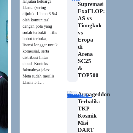
lanjutan keluarga
Supremasi
Llama (sering
ExaFLOP:
dijuluki Llama 3.5/4
AS vs
oleh komunitas)
Tiongkok
dengan pola yang
vs
sudah terbukti—rilis
bobot terbuka,
Eropa
lisensi longgar untuk
di
komersial, serta
Arena
distribusi lintas
SC25
cloud. Konteks
&
faktualnya jelas:
TOP500
Meta sudah merilis
Llama 3.1…
Armageddon
Terbalik:
TKP
Kosmik
Misi
DART