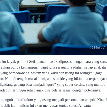
a itu kayak pabrik? Setiap anak masuk, diproses dengan cara yang sam
arapkan punya kemampuan yang juga seragam. Padahal, setiap anak itu
r yang berbeda-beda. Sistem yang kaku dan usang ini seringkali gagal
Nah, di tengah masalah ini, ada satu ide yang bikin kita terperanjat t
i digadang-gadang bisa menjadi “guru” yang super cerdas, yang mampu
aptif, sehingga setiap anak bisa belajar sesuai dengan potensinya.
I mengubah kurikulum yang usang menjadi personal dan adaptif. Kita a
. Lebih jauh, tulisan ini akan mengupas tuntas solusi AI yang