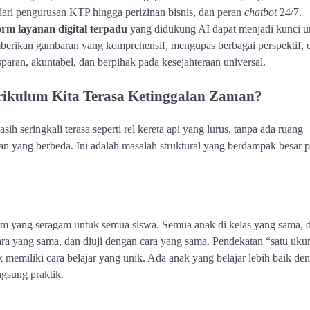
 dari pengurusan KTP hingga perizinan bisnis, dan peran
chatbot
24/7.
orm layanan digital terpadu
yang didukung AI dapat menjadi kunci u
memberikan gambaran yang komprehensif, mengupas berbagai perspektif, 
paran, akuntabel, dan berpihak pada kesejahteraan universal.
rikulum Kita Terasa Ketinggalan Zaman?
h seringkali terasa seperti rel kereta api yang lurus, tanpa ada ruang
tan yang berbeda. Ini adalah masalah struktural yang berdampak besar 
lum yang seragam untuk semua siswa. Semua anak di kelas yang sama, d
ara yang sama, dan diuji dengan cara yang sama. Pendekatan “satu uku
 memiliki cara belajar yang unik. Ada anak yang belajar lebih baik de
ngsung praktik.