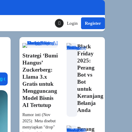
Login
Register
Toggle Theme Mode
Black
Friday
Strategi ‘Bumi
2025:
Hangus’
Perang
Zuckerberg:
Bot vs
Llama 3.x
m
runtime engine
xbox inworld
npc generatif
u
Bot
Gratis untuk
untuk
Mengguncang
Keranjang
Model Bisnis
Belanja
AI Tertutup
Anda
Rumor inti (Nov
2025): Meta disebut
menyiapkan “drop”
Perang