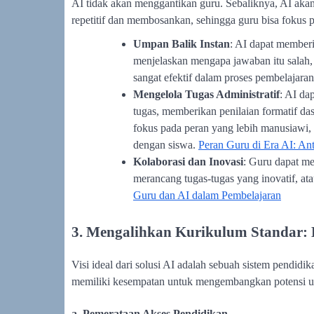
AI tidak akan menggantikan guru. Sebaliknya, AI akan
repetitif dan membosankan, sehingga guru bisa fokus 
Umpan Balik Instan
: AI dapat memberi
menjelaskan mengapa jawaban itu salah,
sangat efektif dalam proses pembelajaran
Mengelola Tugas Administratif
: AI da
tugas, memberikan penilaian formatif d
fokus pada peran yang lebih manusiawi, s
dengan siswa.
Peran Guru di Era AI: An
Kolaborasi dan Inovasi
: Guru dapat m
merancang tugas-tugas yang inovatif, at
Guru dan AI dalam Pembelajaran
3. Mengalihkan Kurikulum Standar:
Visi ideal dari solusi AI adalah sebuah sistem pendid
memiliki kesempatan untuk mengembangkan potensi u
a. Pemerataan Akses Pendidikan