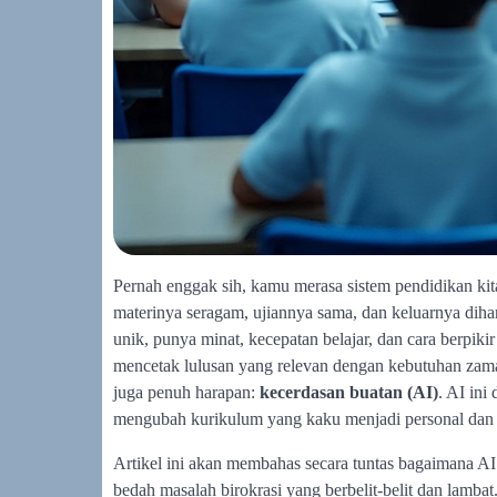
Pernah enggak sih, kamu merasa sistem pendidikan kit
materinya seragam, ujiannya sama, dan keluarnya dih
unik, punya minat, kecepatan belajar, dan cara berpiki
mencetak lulusan yang relevan dengan kebutuhan zaman. 
juga penuh harapan:
kecerdasan buatan (AI)
. AI in
mengubah kurikulum yang kaku menjadi personal dan ad
Artikel ini akan membahas secara tuntas bagaimana A
bedah masalah birokrasi yang berbelit-belit dan lambat