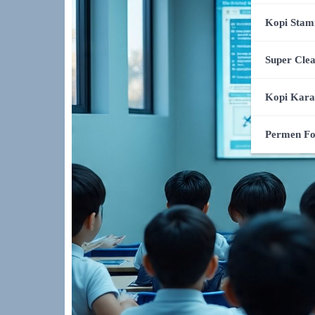
Kopi Stam
Super Cle
Kopi Kar
Permen F