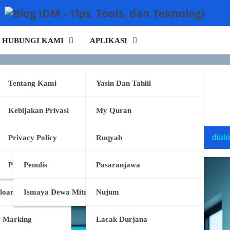
HUBUNGI KAMI
APLIKASI
 Ubah Kurikulum Jadi
rking
Tentang Kami
Yasin Dan Tahlil
npa Tulang
Kebijakan Privasi
My Quran
 per watt
audio2face
dialog dinamis
on-device sl
pa Tulang
Privacy Policy
Ruqyah
uk
Persyaratan Layanan
Penulis
Pasaranjawa
loan
Ismaya Dewa Mitra
Nujum
r Marking
Lacak Durjana