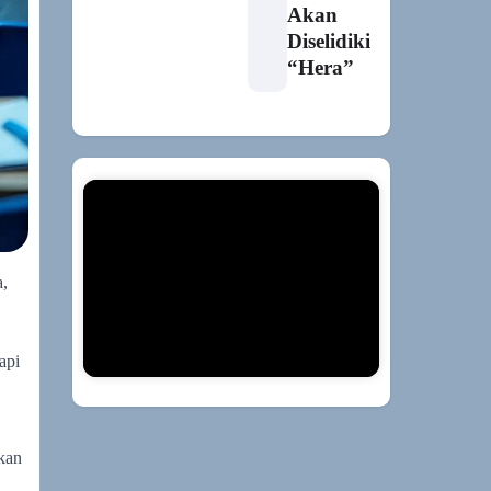
Akan
Diselidiki
“Hera”
a,
api
kan