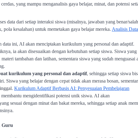
 cerdas, yang mampu menganalisis gaya belajar, minat, dan potensi set
es data dari setiap interaksi siswa (misalnya, jawaban yang benar/salah
k, pola kesalahan) untuk memetakan gaya belajar mereka.
Analisis Data
n data ini, AI akan menciptakan kurikulum yang personal dan adaptif.
iknya, ia akan disesuaikan dengan kebutuhan setiap siswa. Siswa yang
n materi tambahan dan latihan, sementara siswa yang sudah menguasai 
ng.
at kurikulum yang personal dan adaptif
, sehingga setiap siswa bis
iri. Siswa yang belajar dengan cepat tidak akan merasa bosan, sementa
tinggal.
Kurikulum Adaptif Berbasis AI: Penyesuaian Pembelajaran
t membantu mengidentifikasi potensi unik siswa. AI akan
yang sesuai dengan minat dan bakat mereka, sehingga setiap anak memi
nsinya.
n Guru