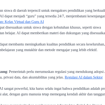
n siswa di daerah terpencil untuk mengakses pendidikan yang berkuali
. AI dapat menjadi “guru” yang tersedia 24/7, menjembatani kesenjanga
an: Kelas Virtual dan Guru AI
apat disesuaikan untuk siswa dengan kebutuhan khusus, seperti siswa
litan belajar. AI dapat memberikan materi dan dukungan yang disesuaik
 dapat membantu meningkatkan kualitas pendidikan secara keseluruhan,
belajaran yang mutakhir dan metode mengajar yang lebih efektif.
kung
: Pemerintah perlu merumuskan regulasi yang mendukung adopsi
, privasi data, dan akuntabilitas yang jelas.
Regulasi AI dalam Sektor
I sangat powerful, kita harus selalu ingat bahwa pendidikan adalah pr
ai alat, dengan guru manusia tetap memegang kendali akhir dan tanggu