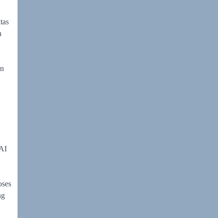
tas
n
an
 AI
oses
ng