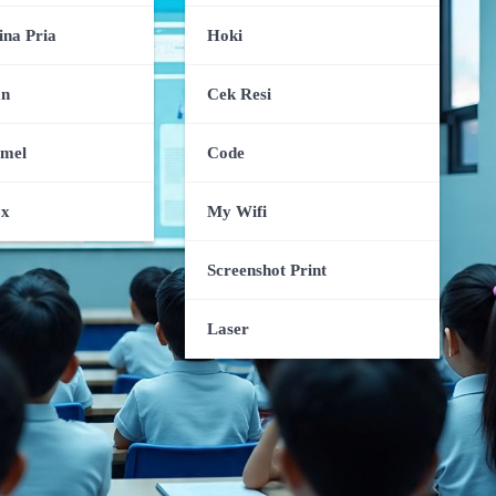
ina Pria
Hoki
an
Cek Resi
amel
Code
ox
My Wifi
Screenshot Print
Laser