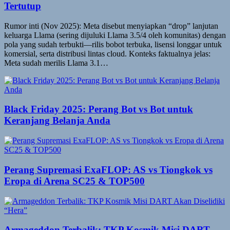
Tertutup
Rumor inti (Nov 2025): Meta disebut menyiapkan “drop” lanjutan
keluarga Llama (sering dijuluki Llama 3.5/4 oleh komunitas) dengan
pola yang sudah terbukti—rilis bobot terbuka, lisensi longgar untuk
komersial, serta distribusi lintas cloud. Konteks faktualnya jelas:
Meta sudah merilis Llama 3.1…
Black Friday 2025: Perang Bot vs Bot untuk
Keranjang Belanja Anda
Perang Supremasi ExaFLOP: AS vs Tiongkok vs
Eropa di Arena SC25 & TOP500
Armageddon Terbalik: TKP Kosmik Misi DART