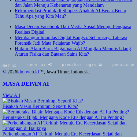
dan Jalan Menuju Kebenaran yang Mendalam
Rekomendasi Produk di Shopee: Apakah AI Benar-Benar
Tahu Apa yang Kita Mau?
Masa Depan Facebook Dari Media Sosial Menuju Penguasa
Realitas Digital
Membangun Imunitas Digital Bangsa: Seharusnya Literasi
Forensik Jadi Mata Pelajaran Wajib?
Hukum Alam Baru: Bagaimana AI Mungkin Menulis Ulang
Aturan Fisika dan Batasan Sains Kita?
rumor ai 📢
prediksi logis 🧩
penalaran 📌
 📈
©
2026
idm.web.id
™
, Jawa Timur, Indonesia
MASA DEPAN AI
View All
Bisakah Mesin Bermimpi Seperti Kita?
Berinteraksi Bijak: Mengapa Kode Etis dengan AI Itu Penting?
Perkembangan AI Terkini: Menuju Era Kecerdasan Sejati dan