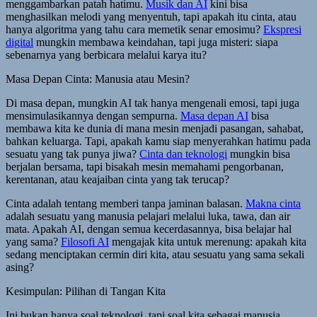
menggambarkan patah hatimu.
Musik dan AI
kini bisa
menghasilkan melodi yang menyentuh, tapi apakah itu cinta, atau
hanya algoritma yang tahu cara memetik senar emosimu?
Ekspresi
digital
mungkin membawa keindahan, tapi juga misteri: siapa
sebenarnya yang berbicara melalui karya itu?
Masa Depan Cinta: Manusia atau Mesin?
Di masa depan, mungkin AI tak hanya mengenali emosi, tapi juga
mensimulasikannya dengan sempurna.
Masa depan AI
bisa
membawa kita ke dunia di mana mesin menjadi pasangan, sahabat,
bahkan keluarga. Tapi, apakah kamu siap menyerahkan hatimu pada
sesuatu yang tak punya jiwa?
Cinta dan teknologi
mungkin bisa
berjalan bersama, tapi bisakah mesin memahami pengorbanan,
kerentanan, atau keajaiban cinta yang tak terucap?
Cinta adalah tentang memberi tanpa jaminan balasan.
Makna cinta
adalah sesuatu yang manusia pelajari melalui luka, tawa, dan air
mata. Apakah AI, dengan semua kecerdasannya, bisa belajar hal
yang sama?
Filosofi AI
mengajak kita untuk merenung: apakah kita
sedang menciptakan cermin diri kita, atau sesuatu yang sama sekali
asing?
Kesimpulan: Pilihan di Tangan Kita
Ini bukan hanya soal teknologi, tapi soal kita sebagai manusia.