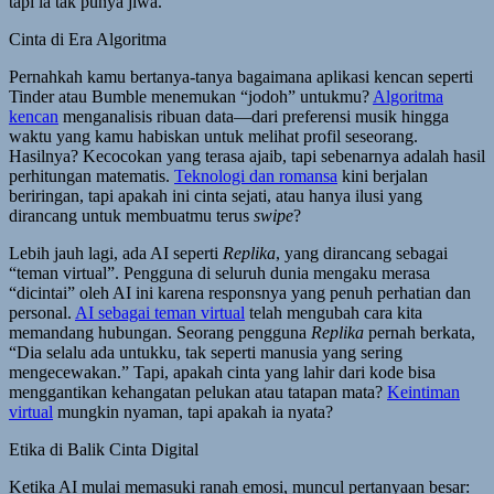
tapi ia tak punya jiwa.
Cinta di Era Algoritma
Pernahkah kamu bertanya-tanya bagaimana aplikasi kencan seperti
Tinder atau Bumble menemukan “jodoh” untukmu?
Algoritma
kencan
menganalisis ribuan data—dari preferensi musik hingga
waktu yang kamu habiskan untuk melihat profil seseorang.
Hasilnya? Kecocokan yang terasa ajaib, tapi sebenarnya adalah hasil
perhitungan matematis.
Teknologi dan romansa
kini berjalan
beriringan, tapi apakah ini cinta sejati, atau hanya ilusi yang
dirancang untuk membuatmu terus
swipe
?
Lebih jauh lagi, ada AI seperti
Replika
, yang dirancang sebagai
“teman virtual”. Pengguna di seluruh dunia mengaku merasa
“dicintai” oleh AI ini karena responsnya yang penuh perhatian dan
personal.
AI sebagai teman virtual
telah mengubah cara kita
memandang hubungan. Seorang pengguna
Replika
pernah berkata,
“Dia selalu ada untukku, tak seperti manusia yang sering
mengecewakan.” Tapi, apakah cinta yang lahir dari kode bisa
menggantikan kehangatan pelukan atau tatapan mata?
Keintiman
virtual
mungkin nyaman, tapi apakah ia nyata?
Etika di Balik Cinta Digital
Ketika AI mulai memasuki ranah emosi, muncul pertanyaan besar: