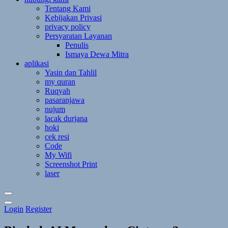
Tentang Kami
Kebijakan Privasi
privacy policy
Persyaratan Layanan
Penulis
Ismaya Dewa Mitra
aplikasi
Yasin dan Tahlil
my quran
Ruqyah
pasaranjawa
nujum
lacak durjana
hoki
cek resi
Code
My Wifi
Screenshot Print
laser
Toggle
Login
Register
Theme
Mode