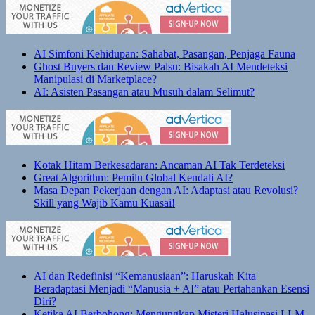
AI Simfoni Kehidupan: Sahabat, Pasangan, Penjaga Fauna
Ghost Buyers dan Review Palsu: Bisakah AI Mendeteksi
Manipulasi di Marketplace?
AI: Asisten Pasangan atau Musuh dalam Selimut?
Kotak Hitam Berkesadaran: Ancaman AI Tak Terdeteksi
Great Algorithm: Pemilu Global Kendali AI?
Masa Depan Pekerjaan dengan AI: Adaptasi atau Revolusi?
Skill yang Wajib Kamu Kuasai!
AI dan Redefinisi “Kemanusiaan”: Haruskah Kita
Beradaptasi Menjadi “Manusia + AI” atau Pertahankan Esensi
Diri?
Ketika AI Berbohong: Mengungkap Misteri Halusinasi LLM