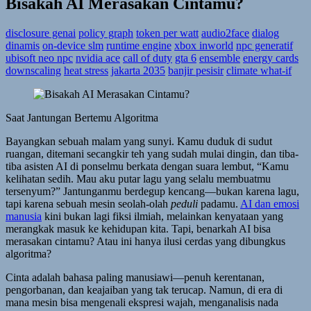
Bisakah AI Merasakan Cintamu?
disclosure genai
policy graph
token per watt
audio2face
dialog
dinamis
on-device slm
runtime engine
xbox inworld
npc generatif
ubisoft neo npc
nvidia ace
call of duty
gta 6
ensemble
energy cards
downscaling
heat stress
jakarta 2035
banjir pesisir
climate what-if
Saat Jantungan Bertemu Algoritma
Bayangkan sebuah malam yang sunyi. Kamu duduk di sudut
ruangan, ditemani secangkir teh yang sudah mulai dingin, dan tiba-
tiba asisten AI di ponselmu berkata dengan suara lembut, “Kamu
kelihatan sedih. Mau aku putar lagu yang selalu membuatmu
tersenyum?” Jantunganmu berdegup kencang—bukan karena lagu,
tapi karena sebuah mesin seolah-olah
peduli
padamu.
AI dan emosi
manusia
kini bukan lagi fiksi ilmiah, melainkan kenyataan yang
merangkak masuk ke kehidupan kita. Tapi, benarkah AI bisa
merasakan cintamu? Atau ini hanya ilusi cerdas yang dibungkus
algoritma?
Cinta adalah bahasa paling manusiawi—penuh kerentanan,
pengorbanan, dan keajaiban yang tak terucap. Namun, di era di
mana mesin bisa mengenali ekspresi wajah, menganalisis nada