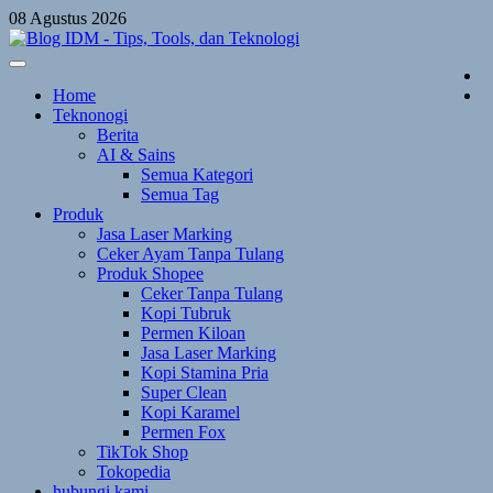
Skip
08 Agustus 2026
to
content
Home
Teknonogi
Berita
AI & Sains
Semua Kategori
Semua Tag
Produk
Jasa Laser Marking
Ceker Ayam Tanpa Tulang
Produk Shopee
Ceker Tanpa Tulang
Kopi Tubruk
Permen Kiloan
Jasa Laser Marking
Kopi Stamina Pria
Super Clean
Kopi Karamel
Permen Fox
TikTok Shop
Tokopedia
hubungi kami