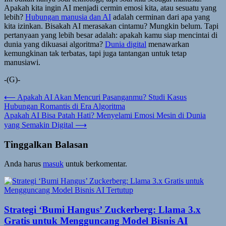
Apakah kita ingin AI menjadi cermin emosi kita, atau sesuatu yang
lebih?
Hubungan manusia dan AI
adalah cerminan dari apa yang
kita izinkan. Bisakah AI merasakan cintamu? Mungkin belum. Tapi
pertanyaan yang lebih besar adalah: apakah kamu siap mencintai di
dunia yang dikuasai algoritma?
Dunia digital
menawarkan
kemungkinan tak terbatas, tapi juga tantangan untuk tetap
manusiawi.
-(G)-
Navigasi
⟵
Apakah AI Akan Mencuri Pasanganmu? Studi Kasus
Hubungan Romantis di Era Algoritma
pos
Apakah AI Bisa Patah Hati? Menyelami Emosi Mesin di Dunia
yang Semakin Digital
⟶
Tinggalkan Balasan
Anda harus
masuk
untuk berkomentar.
Strategi ‘Bumi Hangus’ Zuckerberg: Llama 3.x
Gratis untuk Mengguncang Model Bisnis AI