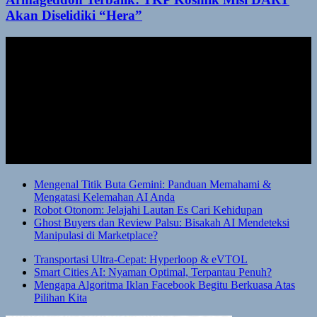
Akan Diselidiki “Hera”
Mengenal Titik Buta Gemini: Panduan Memahami &
Mengatasi Kelemahan AI Anda
Robot Otonom: Jelajahi Lautan Es Cari Kehidupan
Ghost Buyers dan Review Palsu: Bisakah AI Mendeteksi
Manipulasi di Marketplace?
Transportasi Ultra-Cepat: Hyperloop & eVTOL
Smart Cities AI: Nyaman Optimal, Terpantau Penuh?
Mengapa Algoritma Iklan Facebook Begitu Berkuasa Atas
Pilihan Kita