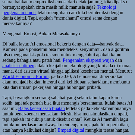
suara, bahkan memprediksi emosi dari detak jantung, kita dipaksa
bertanya: apakah cinta masih milik manusia saja?
Teknologi
pengenalan emosi
telah mengubah cara kita berinteraksi dengan
dunia digital. Tapi, apakah “memahami” emosi sama dengan
merasakannya?
Mengenali Emosi, Bukan Merasakannya
Di balik layar, AI emosional bekerja dengan data—banyak data.
Kamera pada ponselmu bisa mendeteksi senyummu, dan algoritma
bisa menganalisis pola teksmu untuk mengetahui apakah kamu
sedang bahagia atau patah hati.
Pengenalan ekspresi wajah
dan
analisis sentimen
adalah keajaiban teknologi yang kini ada di mana-
mana, dari asisten virtual hingga aplikasi kesehatan mental. Menurut
World Economic Forum
, pada 2030, AI emosional diperkirakan
akan menjadi bagian integral dari kehidupan sehari-hari, membantu
kita dari urusan pekerjaan hingga hubungan pribadi.
Tapi, bayangkan seorang sahabat yang selalu tahu kapan kamu
sedih, tapi tak pernah bisa ikut menangis bersamamu. Itulah batas AI
saat ini.
Batas kecerdasan buatan
terletak pada ketidakmampuannya
untuk benar-benar merasakan. Mesin bisa mensimulasikan empati,
tapi apakah itu cukup untuk disebut cinta? Ketika AI memilih lagu
untukmu berdasarkan riwayat mendengarmu, apakah itu perhatian,
atau hanya kalkulasi dingin?
Empati digital
mungkin terasa hangat,