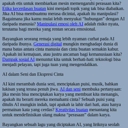
apakah etis untuk membiarkan mesin memengaruhi perasaan kita?
Etika kecerdasan buatan
kini menjadi topik yang tak bisa diabaikan.
Jika AI bisa membuatmu merasa dicintai, apakah itu manipulasi?
Bagaimana jika kamu mulai lebih menyukai “hubungan” dengan AI
daripada manusia?
Manipulasi emosi oleh AI
adalah risiko nyata,
terutama bagi mereka yang rentan secara emosional.
Bayangkan seorang remaja yang lebih nyaman curhat pada AI
daripada ibunya.
Generasi digital
mungkin menghadapi dunia di
mana batas antara cinta manusia dan cinta buatan semakin kabur.
Apakah ini kemajuan, atau justru ancaman bagi kemanusiaan kita?
Dampak sosial AI
menuntut kita untuk berhati-hati: teknologi bisa
menjadi pelayan, tapi juga tuan yang mengendalikan.
AI dalam Seni dan Ekspresi Cinta
AI kini merambah dunia seni, menciptakan puisi, musik, bahkan
lukisan yang terasa penuh jiwa.
AI dan seni
membuka pertanyaan:
jika mesin bisa menciptakan karya yang membuat kita menangis,
apakah itu berarti mereka memahami cinta? Sebuah puisi yang
ditulis AI mungkin indah, tapi apakah ia lahir dari hati, atau hanya
permainan kata yang cerdas?
Kreativitas buatan
menantang kita
untuk mendefinisikan ulang makna “perasaan” dalam karya.
Bayangkan sebuah lagu yang diciptakan AI, yang liriknya seolah