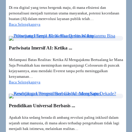
Era Penemuan Dipercepat: AI
Di era digital yang terus bergerak maju, di mana efisiensi dan
Tidak Lagi ‘Meniru’, Tapi
personalisasi menjadi tuntutan utama masyarakat, potensi kecerdasan
‘Mencipta’ Pengetahuan Baru
buatan (AI) dalam merevolusi layanan publik telah…
Baca Selengkapnya
Oktober 2025 memperlihatkan lompatan sains
yang sangat nyata. Meta FAIR merilis
OMat24—kumpulan >110 juta perhitungan
DFT berikut model EquiformerV2—yang
Pariwisata Imersif AI: Ketika ...
menembus posisi puncak Matbench
Discovery untuk prediksi stabilitas/energi
Melampaui Batas Realitas: Ketika AI Mengajakmu Bertualang ke Mana
formasi material; rilis ini membuka jalan
Saja Pernahkah kau memimpikan mengunjungi Colosseum di puncak
skrining kandidat superkonduktor, material
kejayaannya, atau mendaki Everest tanpa perlu meninggalkan
baterai, hingga katalis…
kenyamanan…
Krisis Identitas Hollywood: Aktris
Baca Selengkapnya
AI Tilly Norwood & Senjata
Deepfake Rasis
Aktris baru pendatang—cantik, aksen British,
Pendidikan Universal Berbasis ...
portofolio rapi—ternyata tidak pernah ada.
“Tilly Norwood” dibuka ke publik di Zurich,
Apakah kita sedang berada di ambang revolusi paling inklusif dalam
memicu amarah serikat aktor dan sederet
sejarah umat manusia, di mana akses terhadap pengetahuan tidak lagi
bintang yang merasa batas ilusi telah
menjadi hak istimewa, melainkan realitas…
dilampaui. Di saat yang sama, Eropa