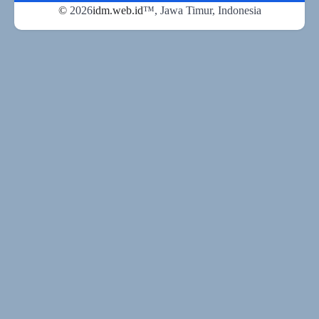
©
2026
idm.web.id
™
, Jawa Timur, Indonesia