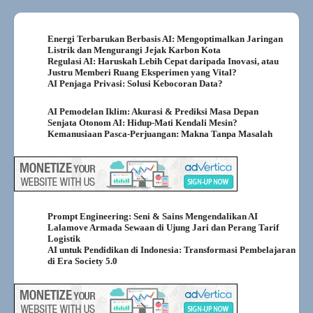
dilampaui. Di saat yang sama, Eropa
kewalahan menahan gelombang deepfake
bernada…
Energi Terbarukan Berbasis AI: Mengoptimalkan Jaringan
Listrik dan Mengurangi Jejak Karbon Kota
Ironi Terbesar Abad 21: AI yang
Regulasi AI: Haruskah Lebih Cepat daripada Inovasi, atau
“Menyelamatkan Dunia” Ternyata
Justru Memberi Ruang Eksperimen yang Vital?
AI Penjaga Privasi: Solusi Kebocoran Data?
Menghabiskannya
Bulan ini, sebuah laporan dan rangkaian
AI Pemodelan Iklim: Akurasi & Prediksi Masa Depan
kesepakatan energi memperlihatkan sisi gelap
Senjata Otonom AI: Hidup-Mati Kendali Mesin?
“AI boom”: listrik untuk pusat data global
Kemanusiaan Pasca-Perjuangan: Makna Tanpa Masalah
yang didorong AI kini sudah berada di atas
konsumsi tahunan Inggris—dan kurvanya
masih menanjak. IEA menaksir konsumsi
listrik pusat data pada 2024…
Dari Asisten ke Agen: Saat “Virtual
Prompt Engineering: Seni & Sains Mengendalikan AI
Employee” Mulai Bekerja
Lalamove Armada Sewaan di Ujung Jari dan Perang Tarif
Logistik
Bulan Oktober 2025 menandai lompatan
AI untuk Pendidikan di Indonesia: Transformasi Pembelajaran
paradigma: dari AI yang sekadar menjawab,
di Era Society 5.0
menjadi AI yang benar-benar “bekerja.”
Perbedaannya sederhana tapi mendasar:
asisten menunggu perintah; agen menerima
tujuan, merencanakan langkah, mengeksekusi