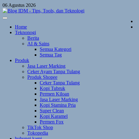
Skip
06 Agustus 2026
to
content
Home
Teknonogi
Berita
AI & Sains
Semua Kategori
Semua Tag
Produk
Jasa Laser Marking
Ceker Ayam Tanpa Tulang
Produk Shopee
Ceker Tanpa Tulang
Kopi Tubruk
Permen Kiloan
Jasa Laser Marking
Kopi Stamina Pria
Super Clean
Kopi Karamel
Permen Fox
TikTok Shop
Tokopedia
hubungi kami