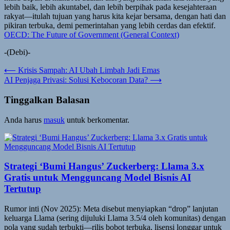
lebih baik, lebih akuntabel, dan lebih berpihak pada kesejahteraan
rakyat—itulah tujuan yang harus kita kejar bersama, dengan hati dan
pikiran terbuka, demi pemerintahan yang lebih cerdas dan efektif.
OECD: The Future of Government (General Context)
-(Debi)-
Navigasi
⟵
Krisis Sampah: AI Ubah Limbah Jadi Emas
AI Penjaga Privasi: Solusi Kebocoran Data?
⟶
pos
Tinggalkan Balasan
Anda harus
masuk
untuk berkomentar.
Strategi ‘Bumi Hangus’ Zuckerberg: Llama 3.x
Gratis untuk Mengguncang Model Bisnis AI
Tertutup
Rumor inti (Nov 2025): Meta disebut menyiapkan “drop” lanjutan
keluarga Llama (sering dijuluki Llama 3.5/4 oleh komunitas) dengan
pola yang sudah terbukti—rilis bobot terbuka, lisensi longgar untuk