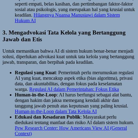
seperti empati, belas kasihan, dan pertimbangan faktor-faktor
sosial atau psikologis, yang merupakan hal yang krusial untuk
keadilan.
Hilangnya Nuansa Manusiawi dalam Sistem
Hukum AI
3. Mengadvokasi Tata Kelola yang Bertanggung
Jawab dan Etis
Untuk memastikan bahwa AI di sistem hukum benar-benar menjadi
solusi, diperlukan advokasi kuat untuk tata kelola yang bertanggung
jawab, transparan, dan berpihak pada keadilan.
Regulasi yang Kuat
: Pemerintah perlu merumuskan regulasi
AI yang kuat, mencakup aspek etika (bias algoritma), privasi
data, dan akuntabilitas, dengan fokus pada keselamatan
warga.
Regulasi AI dalam Pemerintahan: Fokus Etika
Human-in-the-Loop
: AI harus berfungsi sebagai alat bantu,
dengan hakim dan jaksa memegang kendali akhir dan
tanggung jawab penuh atas keputusan yang paling krusial.
Human-in-the-Loop dalam Tata Kelola AI
Edukasi dan Kesadaran Publik
: Masyarakat perlu
diedukasi tentang manfaat dan risiko AI dalam sistem hukum.
Pew Research Center: How Americans View AI (General
Context)