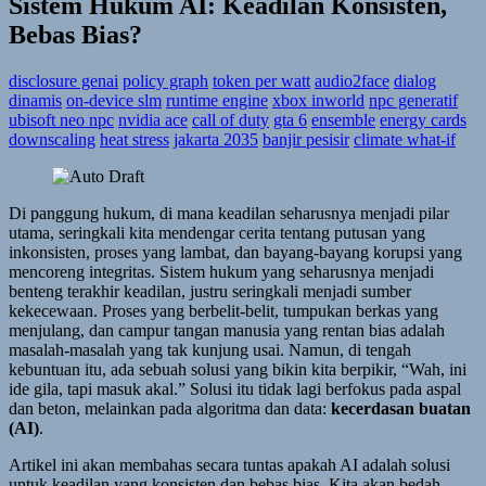
Sistem Hukum AI: Keadilan Konsisten,
Bebas Bias?
disclosure genai
policy graph
token per watt
audio2face
dialog
dinamis
on-device slm
runtime engine
xbox inworld
npc generatif
ubisoft neo npc
nvidia ace
call of duty
gta 6
ensemble
energy cards
downscaling
heat stress
jakarta 2035
banjir pesisir
climate what-if
Di panggung hukum, di mana keadilan seharusnya menjadi pilar
utama, seringkali kita mendengar cerita tentang putusan yang
inkonsisten, proses yang lambat, dan bayang-bayang korupsi yang
mencoreng integritas. Sistem hukum yang seharusnya menjadi
benteng terakhir keadilan, justru seringkali menjadi sumber
kekecewaan. Proses yang berbelit-belit, tumpukan berkas yang
menjulang, dan campur tangan manusia yang rentan bias adalah
masalah-masalah yang tak kunjung usai. Namun, di tengah
kebuntuan itu, ada sebuah solusi yang bikin kita berpikir, “Wah, ini
ide gila, tapi masuk akal.” Solusi itu tidak lagi berfokus pada aspal
dan beton, melainkan pada algoritma dan data:
kecerdasan buatan
(AI)
.
Artikel ini akan membahas secara tuntas apakah AI adalah solusi
untuk keadilan yang konsisten dan bebas bias. Kita akan bedah