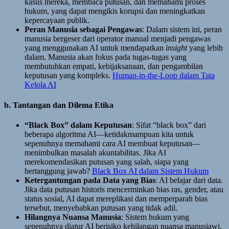
kasus mereka, membaca putusan, dan memahami proses
hukum, yang dapat mengikis korupsi dan meningkatkan
kepercayaan publik.
Peran Manusia sebagai Pengawas
: Dalam sistem ini, peran
manusia bergeser dari operator manual menjadi pengawas
yang menggunakan AI untuk mendapatkan
insight
yang lebih
dalam. Manusia akan fokus pada tugas-tugas yang
membutuhkan empati, kebijaksanaan, dan pengambilan
keputusan yang kompleks.
Human-in-the-Loop dalam Tata
Kelola AI
b. Tantangan dan Dilema Etika
“Black Box” dalam Keputusan
: Sifat “black box” dari
beberapa algoritma AI—ketidakmampuan kita untuk
sepenuhnya memahami cara AI membuat keputusan—
menimbulkan masalah akuntabilitas. Jika AI
merekomendasikan putusan yang salah, siapa yang
bertanggung jawab?
Black Box AI dalam Sistem Hukum
Ketergantungan pada Data yang Bias
: AI belajar dari data.
Jika data putusan historis mencerminkan bias ras, gender, atau
status sosial, AI dapat mereplikasi dan memperparah bias
tersebut, menyebabkan putusan yang tidak adil.
Hilangnya Nuansa Manusia
: Sistem hukum yang
sepenuhnya diatur AI berisiko kehilangan nuansa manusiawi,