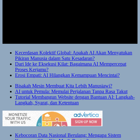
Kecerdasan Kolektif Global: Apakah AI Akan Menyatukan
Pikiran Manusia dalam Satu Kesadaran?
Dari Ide ke Eksekusi Kilat: Bagaimana AI Mempercepat
Proses Kerjamu?
Erosi Empati: AI Hilangkan Kemampuan Mencintai?
Bisakah Mesin Membuat Kita Lebih Manusiawi?
AI untuk Pemula: Memulai Perjalanan Tanpa Rasa Takut
Tutorial Membangun Website dengan Bantuan AI: Langkah-
Langkah, Syarat, dan Ketentuan
Kebocoran Data Nasional Berulang: Mengapa Sistem