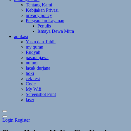
Tentang Kami
Kebijakan Privasi
privacy policy
Persyaratan Layanan
Penulis
Ismaya Dewa Mitra
aplikasi
Yasin dan Tahlil
my quran
Ruqyah
pasaranjawa
nujum
lacak durjana
hoki
cek resi
Code
My Wifi
Screenshot Print
laser
Toggle
Login
Register
Theme
Mode