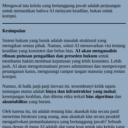
Mengawal tata kelola yang bertanggung jawab adalah perjuangan
untuk memastikan bahwa AI melayani keadilan, bukan untuk
korupsi.
Kesimpulan
Sistem hukum yang buruk adalah masalah struktural yang
merugikan semua pihak. Namun, solusi AI menawarkan visi tentang
keadilan yang konsisten dan bebas bias.
AI akan menganalisis
ribuan putusan pengadilan dan preseden hukum
untuk
membantu hakim membuat keputusan yang lebih konsisten. Lebih
jauh, AI akan mengotomatisasi proses administrasi dan mempercepat
penanganan kasus, mengurangi campur tangan manusia yang rentan
korupsi.
Namun, di balik janji-janji inovasi ini, tersembunyi kritik tajam:
tantangan utama adalah
biaya dan infrastruktur yang mahal
,
kesenjangan keahlian, dan dilema etika terkait
bias algoritma
dan
akuntabilitas
yang buram.
Oleh karena itu, ini adalah tentang kita: akankah kita secara pasif
menerima birokrasi yang usang, atau akankah kita secara proaktif
mengadvokasi pemanfaatannya yang bertanggung jawab? Sebuah
masa depan di mana AI adalah alat yang kuat untuk tata kelola yang