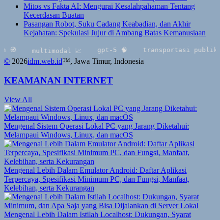
Mitos vs Fakta AI: Mengurai Kesalahpahaman Tentang
Kecerdasan Buatan
Pasangan Robot, Suku Cadang Keabadian, dan Akhir
Kejahatan: Spekulasi Jujur di Ambang Batas Kemanusiaan
gpt-5 🧠
transportasi publik 🧭
multimodal 📈
©
2026
idm.web.id
™
, Jawa Timur, Indonesia
KEAMANAN INTERNET
View All
Mengenal Sistem Operasi Lokal PC yang Jarang Diketahui:
Melampaui Windows, Linux, dan macOS
Mengenal Lebih Dalam Emulator Android: Daftar Aplikasi
Terpercaya, Spesifikasi Minimum PC, dan Fungsi, Manfaat,
Kelebihan, serta Kekurangan
Mengenal Lebih Dalam Istilah Localhost: Dukungan, Syarat