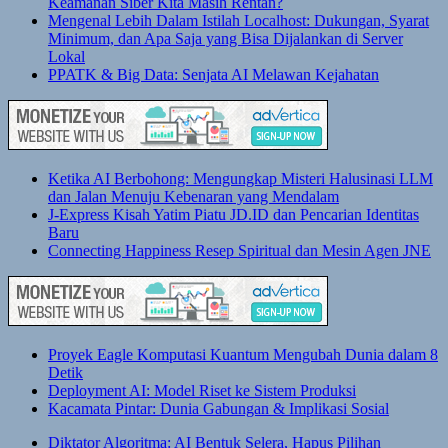
Keamanan Siber Kita Masih Rentan?
Mengenal Lebih Dalam Istilah Localhost: Dukungan, Syarat
Minimum, dan Apa Saja yang Bisa Dijalankan di Server
Lokal
PPATK & Big Data: Senjata AI Melawan Kejahatan
Ketika AI Berbohong: Mengungkap Misteri Halusinasi LLM
dan Jalan Menuju Kebenaran yang Mendalam
J-Express Kisah Yatim Piatu JD.ID dan Pencarian Identitas
Baru
Connecting Happiness Resep Spiritual dan Mesin Agen JNE
Proyek Eagle Komputasi Kuantum Mengubah Dunia dalam 8
Detik
Deployment AI: Model Riset ke Sistem Produksi
Kacamata Pintar: Dunia Gabungan & Implikasi Sosial
Diktator Algoritma: AI Bentuk Selera, Hapus Pilihan